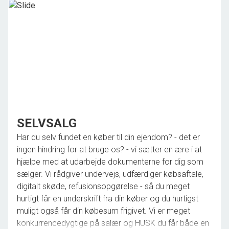
mæglersalær, der sagtens kan konkurrere.
Vi står klar, når du er klar - også i weekenden og om
aftenen efter nærmere aftale.
SELVSALG
Har du selv fundet en køber til din ejendom? - det er
ingen hindring for at bruge os? - vi sætter en ære i at
hjælpe med at udarbejde dokumenterne for dig som
sælger. Vi rådgiver undervejs, udfærdiger købsaftale,
digitalt skøde, refusionsopgørelse - så du meget
hurtigt får en underskrift fra din køber og du hurtigst
muligt også får din købesum frigivet. Vi er meget
konkurrencedygtige på salær og HUSK du får både en