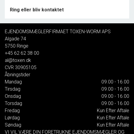
ejendomsmægler, en finansiel rådgiver, en uddannet
Ring eller bliv kontaktet
advokatsekretær i een og samme person og sidst
men ikke mindst Cand.jur og køberrådgiver Kim Toxen-
Worm - bedre fås det ikke.
EJENDOMSMÆGLERFIRMAET TOXEN-WORM APS
Algade 74
5750
Ringe
+45 62 62 38 00
al@toxen.dk
CVR
30905105
Åbningstider
Mandag
09.00 - 16.00
Tirsdag
09.00 - 16.00
Onsdag
09.00 - 16.00
Torsdag
09.00 - 16.00
Fredag
Kun Efter Aftale
Lørdag
Kun Efter Aftale
Søndag
Kun Efter Aftale
VI VIL VÆRE DIN FORETRUKNE EJENDOMSMÆGLER OG