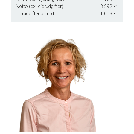
Netto (ex. ejerudgifter)
3.292 kr.
indflytning .
Ejerudgifter pr. md.
1.018 kr.
Kontakt os for mere information:
Er du interesseret i at høre
mere eller booke en fremvisning? Kontakt os i dag for at få
yderligere information om denne villa i Fjellerup.