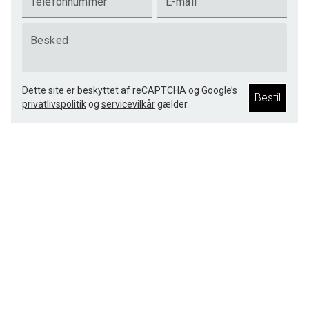
Telefonnummer
E-mail
Besked
Dette site er beskyttet af reCAPTCHA og Google’s
Bestil
privatlivspolitik
og
servicevilkår
gælder.