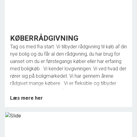
KØBERRÅDGIVNING
Tag os med fra start. Vi tilbyder rådgivning til køb af din
nye bolig og du får al den rådgivning, du har brug for
uanset om du er førstegangs køber eller har erfaring
med boligkøb . Vi kender lovgivningen. Vi ved hvad der
rører sig på boligmarkedet. Vi har gennem årene
rådgivet mange købere. Vi er fleksible og tilbyder
vores køberrådgivning på højt plan, men i et sprog du
forstår.
Læs mere her