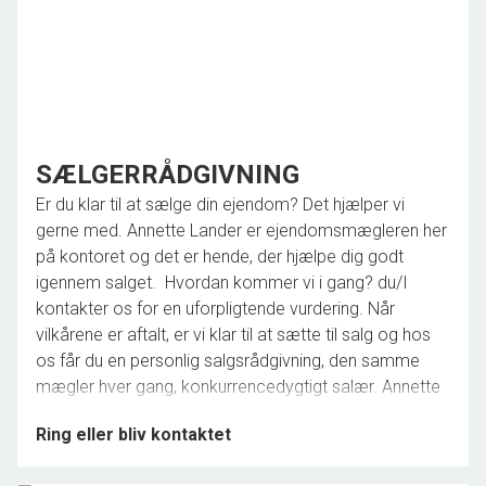
SÆLGERRÅDGIVNING
Er du klar til at sælge din ejendom? Det hjælper vi
gerne med. Annette Lander er ejendomsmægleren her
på kontoret og det er hende, der hjælpe dig godt
igennem salget. Hvordan kommer vi i gang? du/I
kontakter os for en uforpligtende vurdering. Når
vilkårene er aftalt, er vi klar til at sætte til salg og hos
os får du en personlig salgsrådgivning, den samme
mægler hver gang, konkurrencedygtigt salær. Annette
Lander har en lang karriere bag sig, så der er ingen tvivl
Ring eller bliv kontaktet
om, at du/I får rådgivning på højt plan. Vi sælger ikke
kun - vi rådgiver og følger salget helt til dørs og til et